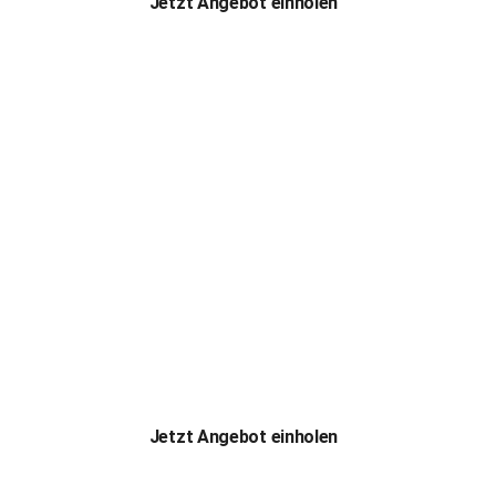
Jetzt Angebot einholen
Chemin
nd Ofen
Herzlich Willkommen bei der Eduard Meier Plattenbeläge
Jetzt Angebot einholen