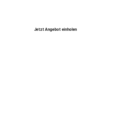
Herzlich Willkommen bei der Eduard Meier Plattenbeläge
Jetzt Angebot einholen
Mosai
Platte
Herzlich Willkommen bei der Eduard Meier Plattenbeläge