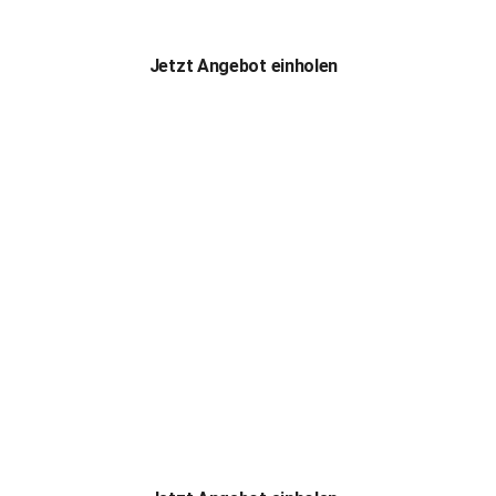
Jetzt Angebot einholen
rsteinp
Herzlich Willkommen bei der Eduard Meier Plattenbeläge